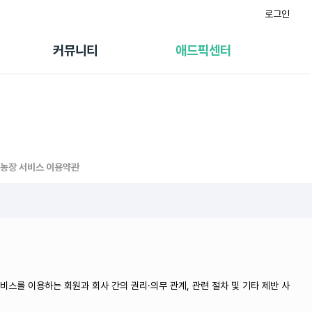
로그인
게시판
FAQ/문의
팸
이용정책
커뮤니티
애드픽센터
랭킹
멤버십 센터
퀘스트
광고툴/API
초대보너스
마이도메인
수익 Live
가이드북
농장 서비스 이용약관
비스를 이용하는 회원과 회사 간의 권리·의무 관계, 관련 절차 및 기타 제반 사