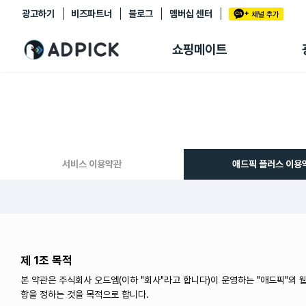
광고하기
비즈파트너
블로그
멤버십 센터
추천상품
제휴몰
쇼핑메이트
쇼핑 에이전트
BETA
쇼핑리포트
링크관리
마이숍
서비스 이용약관
애드픽 플러스 이용
제 1조 목적
본 약관은 주식회사 오드엠(이하 "회사"라고 합니다)이 운영하는 "애드픽"의 웹
항을 정하는 것을 목적으로 합니다.