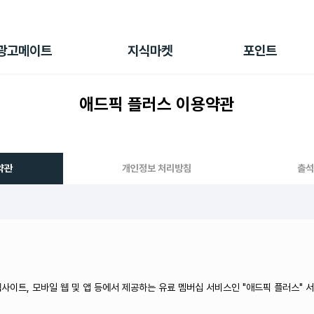
전체 캠페인
지식마켓
포인트샵
나의 캠페인
지식리포트
포인트 충전소
광고메이트
지식마켓
포인트
광고리포트
출석 룰렛
출금 신청
애드픽 플러스 이용약관
후원
이용내역
약관
개인정보 처리방침
출석
사이트, 모바일 웹 및 앱 등에서 제공하는 유료 멤버십 서비스인 "애드픽 플러스" 서