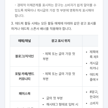
- 경제적 이해관계를 표시하는 문구는 소비자가 쉽게 알아볼 수
있도록 제목이나 게시글의 가장 첫 부분에 명확하게 표시해야
합니다.
3. 애드픽 활동 시에는 모든 활동 매체에 아래와 같은 광고 표시를
하거나 애드픽 스폰서 배너를 적용해야 합니다.
매체/채널
광고 표시 위치
제목에 표시할
- 제목 또는 글의 가장 첫
블로그/지식인
록 제목 길이
부분
게시글 첫 부
하거나 글자색
포털 카페/밴드
- 제목 또는 글의 가장 첫
애드픽 스폰서
커뮤니티
부분
줄에 배너 등
#광고, #유료
페이스북
한국어 해시태
글의 첫 부분
소비자들이 명
해시태그 형태로 입력 시