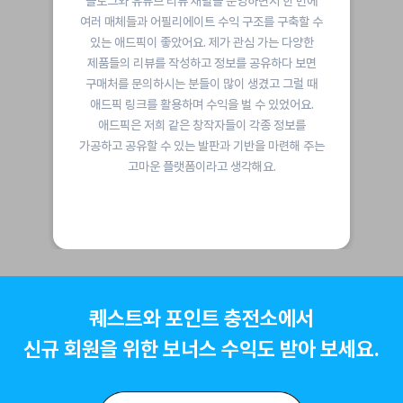
면서 한 번에
20대 초반부터 운영하던 블로그를 활용해서
조를 구축할 수
벌 수 있는 방법을 찾아봤어요. 여러 홍보 플
 가는 다양한
애드픽은 초기 투자금도 전혀 없었고, 사
공유하다 보면
깔끔하고 직관적으로 구성이 잘 되어 있
겼고 그럴 때
정착하게 됐어요. 하루 방문자 수가 2~300
수 있었어요.
불과했는데 애드픽을 시작한 후 일 방문자 수
각종 정보를
명은 기본이 되었고, 많을 때는 7천 명까
을 마련해 주는
찾아오더라고요. 애드픽 덕분에 제 블로그도
해요.
성장했죠!
퀘스트와 포인트 충전소에서
신규 회원을 위한 보너스 수익도 받아 보세요.