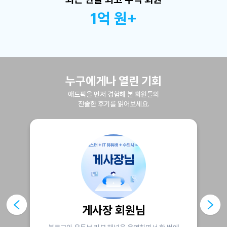
1억 원+
누구에게나 열린 기회
애드픽을 먼저 경험해 본 회원들의
진솔한 후기를 읽어보세요.
님
황금주머니 회원님