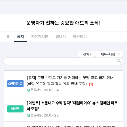
운영자가 전하는 중요한 애드픽 소식!
홈
공지
자유게시판
뽐내기
아카데미
전체
제목+내용
[공지] 쿠팡 브랜드 가치를 저해하는 부당 광고 금지 안내
(클릭 유도형 광고 활동 유의 안내 포함)
쇼핑메이트
[1]
운영자
2026.08.04
[이벤트] 소문내고 수익 잡자! ‘데일리이슈’ 뉴스 캠페인 파트
너 모집!
이벤트
운영자
2026.07.22