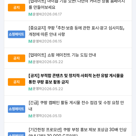
[업데이트] 마이숍 기능 오픈! 나만의 커미션 상품 홈페이지
를 만들어보세요
공지
운영자
2026.06.17
[중요공지] 쿠팡 「추천·보증 등에 관한 표시·광고 심사지침」
개정에 따른 안내 사항
쇼핑메이트
운영자
2026.06.15
[업데이트] 쇼핑 에이전트 기능 도입 안내
공지
운영자
2026.05.22
[공지] 부적합 콘텐츠 및 정치적·사회적 논란 유발 게시물을
통한 쿠팡 홍보 활동 금지
공지
운영자
2026.05.22
[긴급] 쿠팡 캠페인 활동 게시물 전수 점검 및 수정 요청 안
내
쇼핑메이트
운영자
2026.05.13
[기간한정 프로모션] 쿠팡 부정 홍보 제보 포상금 30배 인상
안내 (건당 30,000 G포인트)
쇼핑메이트