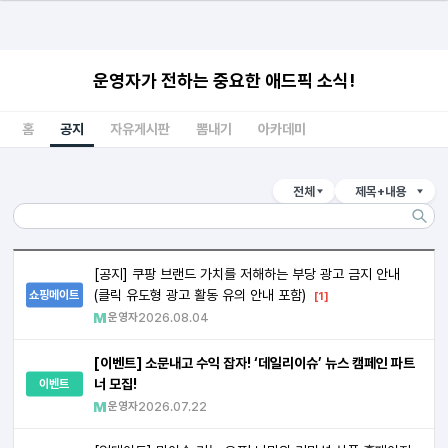
운영자가 전하는 중요한 애드픽 소식!
홈
공지
자유게시판
뽐내기
아카데미
전체
제목+내용
[공지] 쿠팡 브랜드 가치를 저해하는 부당 광고 금지 안내
(클릭 유도형 광고 활동 유의 안내 포함)
쇼핑메이트
[1]
운영자
2026.08.04
[이벤트] 소문내고 수익 잡자! ‘데일리이슈’ 뉴스 캠페인 파트
너 모집!
이벤트
운영자
2026.07.22