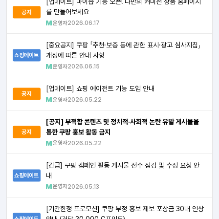
[업데이트] 마이숍 기능 오픈! 나만의 커미션 상품 홈페이지
를 만들어보세요
공지
운영자
2026.06.17
[중요공지] 쿠팡 「추천·보증 등에 관한 표시·광고 심사지침」
개정에 따른 안내 사항
쇼핑메이트
운영자
2026.06.15
[업데이트] 쇼핑 에이전트 기능 도입 안내
공지
운영자
2026.05.22
[공지] 부적합 콘텐츠 및 정치적·사회적 논란 유발 게시물을
통한 쿠팡 홍보 활동 금지
공지
운영자
2026.05.22
[긴급] 쿠팡 캠페인 활동 게시물 전수 점검 및 수정 요청 안
내
쇼핑메이트
운영자
2026.05.13
[기간한정 프로모션] 쿠팡 부정 홍보 제보 포상금 30배 인상
안내 (건당 30,000 G포인트)
쇼핑메이트