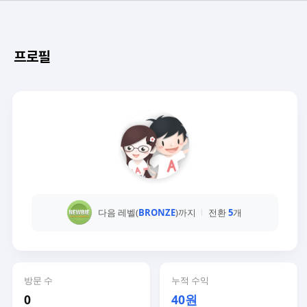
프로필
다음 레벨(
BRONZE
)까지
전환
5
개
방문 수
누적 수익
0
40원