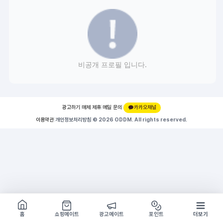
비공개 프로필 입니다.
광고하기
|
매체 제휴
|
메일 문의
|
카카오채널
이용약관
|
개인정보처리방침
|
© 2026 ODDM. All rights reserved.
쇼핑몰 구경하기
방문시 1G
홈
쇼핑메이트
광고메이트
포인트
더보기