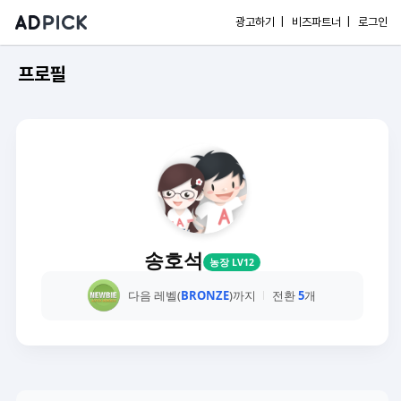
광고하기 |
비즈파트너 |
로그인
프로필
송호석
농장 LV12
다음 레벨(
BRONZE
)까지
전환
5
개