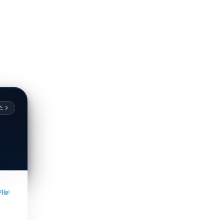
스
가능!