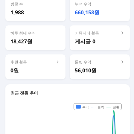
방문 수
누적 수익
1,988
660,158원
하루 최대 수익
커뮤니티 활동
18,427원
게시글 0
후원 활동
룰렛 수익
0원
56,010원
최근 전환 추이