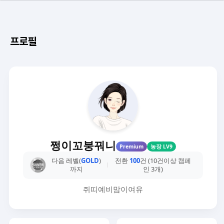
프로필
쩡이꼬붕꿔니
Premium
농장 LV9
다음 레벨(
GOLD
)
전환
100
건 (10건이상 캠페
까지
인 3개)
쥐띠예비맘이여유