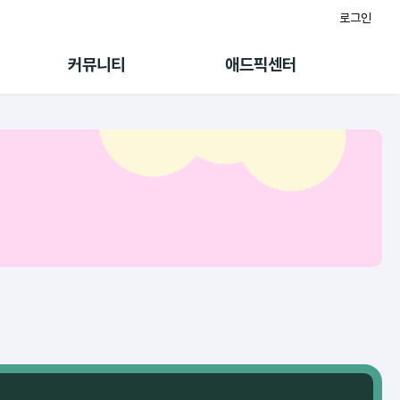
로그인
게시판
FAQ/문의
팸
이용정책
커뮤니티
애드픽센터
랭킹
멤버십 센터
퀘스트
광고툴/API
초대보너스
마이도메인
수익 Live
가이드북