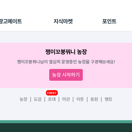
전체 캠페인
지식마켓
포인트샵
나의 캠페인
지식리포트
포인트 충전소
광고메이트
지식마켓
포인트
광고리포트
출석 룰렛
출금 신청
후원
쩡이꼬붕꿔니 농장
이용내역
쩡이꼬붕꿔니님이 열심히 운영중인 농장을 구경해보세요!
농장 시작하기
EVENT
농장
도감
초대
미션
이웃
응원
랭킹