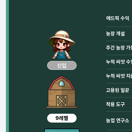
애드픽 수익
농장 개설
주간 농장 가
누적 씨앗 수
신입
누적 씨앗 지
고용된 일꾼
착용 도구
9레벨
농업 연구소