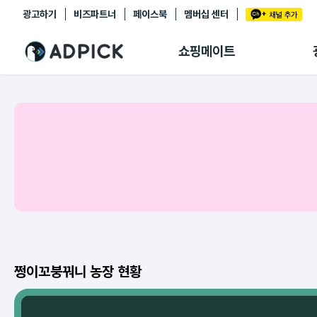
광고하기
비즈파트너
페이스북
멤버십 센터
추천상품
제휴몰
쇼핑메이트
쇼핑 에이전트
BETA
쇼핑리포트
링크관리
마이숍
쩡이꼬붕꿔니 농장 현황