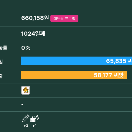
660,158원
애드픽 프로필
1024일째
0%
동률
65,835 
입
58,177 씨앗
출
-
+3
+1