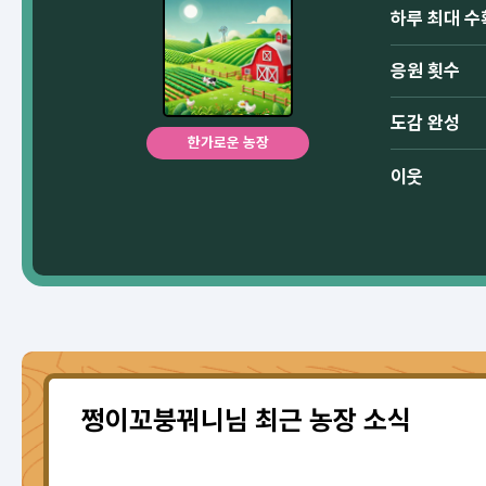
하루 최대 수
응원 횟수
도감 완성
한가로운 농장
이웃
쩡이꼬붕꿔니님 최근 농장 소식