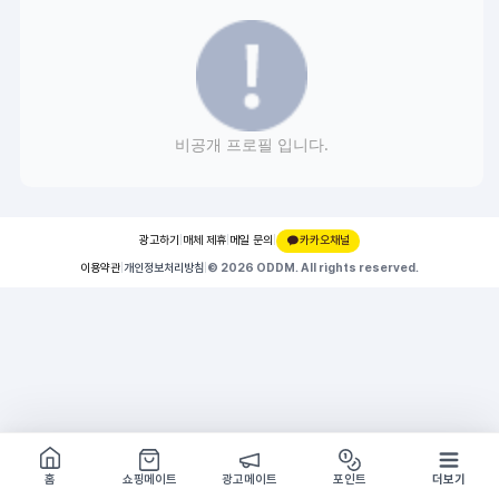
비공개 프로필 입니다.
광고하기
|
매체 제휴
|
메일 문의
|
카카오채널
이용약관
|
개인정보처리방침
|
© 2026 ODDM. All rights reserved.
쇼핑몰 구경하기
방문시 1G
홈
쇼핑메이트
광고메이트
포인트
더보기