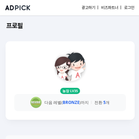
광고하기 |
비즈파트너 |
로그인
프로필
농장 LV35
다음 레벨(
BRONZE
)까지
전환
5
개