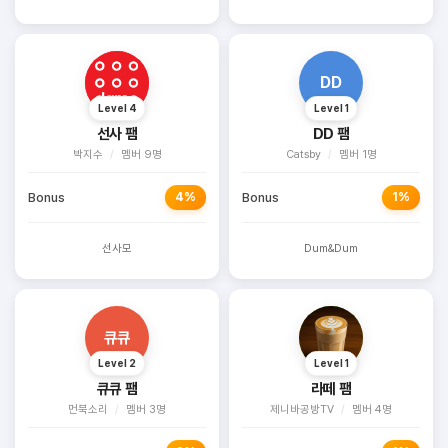
DD
Level 4
Level 1
선사
팸
DD
팸
박지수
/
멤버 9명
Catsby
/
멤버 1명
Bonus
4%
Bonus
1%
선사모
Dum&Dum
큐큐
Level 2
Level 1
큐큐
팸
라떼
팸
먼북소리
/
멤버 3명
제니바공방TV
/
멤버 4명