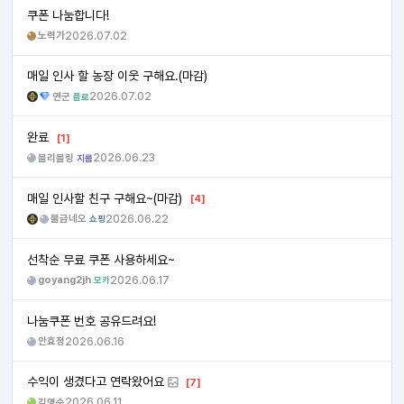
쿠폰 나눔합니다!
노력가
2026.07.02
매일 인사 할 농장 이웃 구해요.(마감)
연군
2026.07.02
플로
완료
[1]
블리블링
2026.06.23
지름
매일 인사할 친구 구해요~(마감)
[4]
불금네오
2026.06.22
쇼핑
선착순 무료 쿠폰 사용하세요~
goyang2jh
2026.06.17
모카
나눔쿠폰 번호 공유드려요!
안효정
2026.06.16
수익이 생겼다고 연락왔어요
[7]
김명숙
2026.06.11