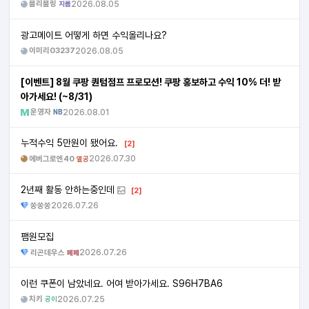
블리블링
2026.08.05
지름
광고메이트 어떻게 하면 수익올리나요?
이미리03237
2026.08.05
[이벤트] 8월 쿠팡 퀀텀점프 프로모션! 쿠팡 홍보하고 수익 10% 더! 받
아가세요! (~8/31)
운영자
2026.08.01
NB
누적수익 5만원이 됐어요.
[2]
에버그로엔40
2026.07.30
열공
2년째 활동 안하는중인데
[2]
쏭쏭쏭
2026.07.26
팸원모집
리곤데우스
2026.07.26
페페
이런 쿠폰이 남았네요. 어여 받아가세요. S96H7BA6
치키
2026.07.25
공이