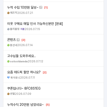
누적 수입 10만원 달성~
[1]
애즈닥
2026.07.21
이웃 구해요 매일 인사 가능하신분만 [완료]
블리블링
2026.07.15
지름
콘텐츠
[2]
봉선네
2026.07.14
고수님들 도와주세요..
solsoldamda
2026.07.12
요즘 애드픽 할만 하나요?
[2]
북극토니
2026.07.11
쿠폰입니다~ 8FC6S1EG
썬멜
2026.07.09
누적수익 20만원 넘었네요~
[5]