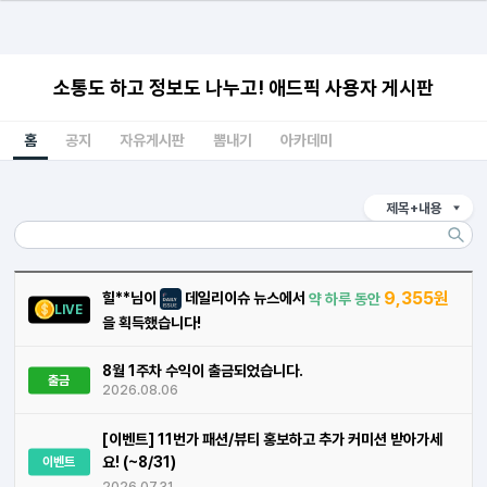
소통도 하고 정보도 나누고! 애드픽 사용자 게시판
홈
공지
자유게시판
뽐내기
아카데미
제목+내용
9,355원
힐**님이
데일리이슈 뉴스에서
약 하루 동안
LIVE
을 획득했습니다!
8월 1주차 수익이 출금되었습니다.
출금
2026.08.06
[이벤트] 11번가 패션/뷰티 홍보하고 추가 커미션 받아가세
요! (~8/31)
이벤트
2026.07.31