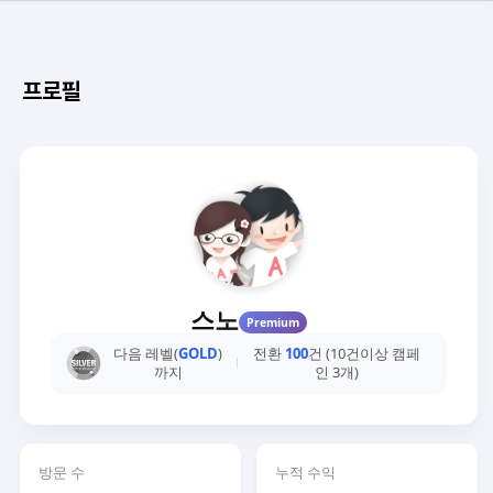
프로필
스노
Premium
다음 레벨(
GOLD
)
전환
100
건 (10건이상 캠페
까지
인 3개)
방문 수
누적 수익