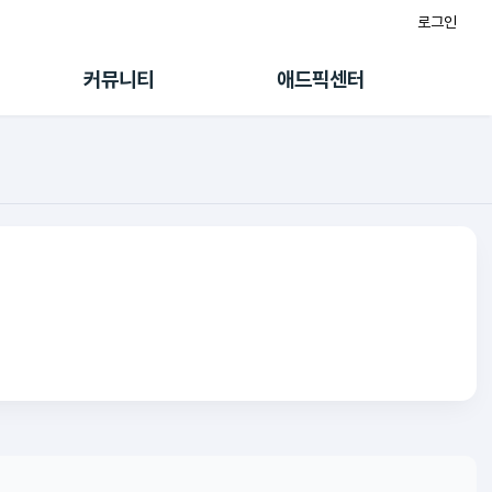
로그인
게시판
FAQ/문의
팸
이용정책
커뮤니티
애드픽센터
랭킹
멤버십 센터
퀘스트
광고툴/API
초대보너스
마이도메인
수익 Live
가이드북