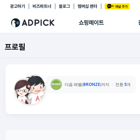
광고하기
비즈파트너
블로그
멤버십 센터
추천상품
제휴몰
쇼핑메이트
쇼핑 에이전트
BETA
쇼핑리포트
프로필
링크관리
마이숍
다음 레벨(
BRONZE
)까지
전환
5
개