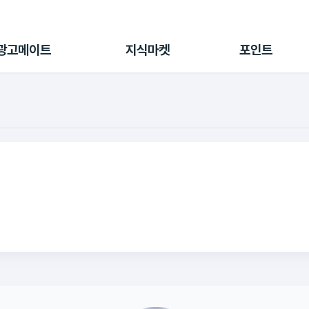
전체 캠페인
지식마켓
포인트샵
나의 캠페인
지식리포트
포인트 충전소
광고메이트
지식마켓
포인트
광고리포트
출석 룰렛
출금 신청
후원
이용내역