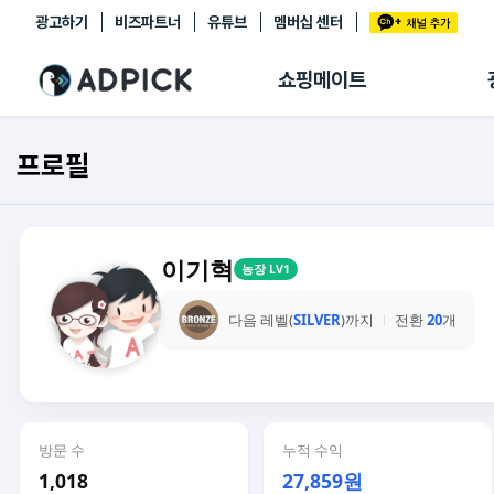
광고하기
비즈파트너
유튜브
멤버십 센터
추천상품
제휴몰
쇼핑메이트
쇼핑 에이전트
BETA
쇼핑리포트
프로필
링크관리
마이숍
이기혁
농장 LV1
다음 레벨(
SILVER
)까지
전환
20
개
방문 수
누적 수익
1,018
27,859원