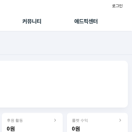
로그인
게시판
FAQ/문의
팸
이용정책
커뮤니티
애드픽센터
랭킹
멤버십 센터
퀘스트
광고툴/API
초대보너스
마이도메인
수익 Live
가이드북
후원 활동
룰렛 수익
0원
0원