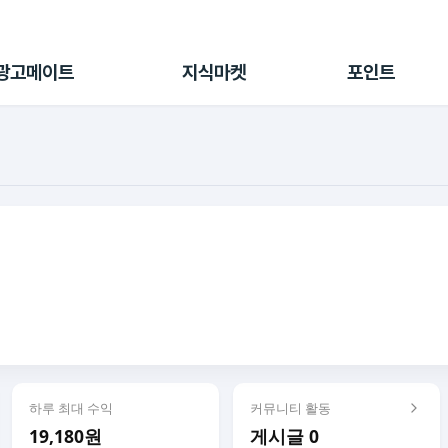
전체 캠페인
지식마켓
포인트샵
나의 캠페인
지식리포트
포인트 충전소
광고메이트
지식마켓
포인트
광고리포트
출석 룰렛
출금 신청
후원
이용내역
하루 최대 수익
커뮤니티 활동
19,180원
게시글 0