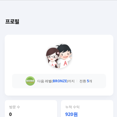
프로필
다음 레벨(
BRONZE
)까지
전환
5
개
방문 수
누적 수익
0
920원