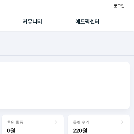
로그인
게시판
FAQ/문의
팸
이용정책
커뮤니티
애드픽센터
랭킹
멤버십 센터
퀘스트
광고툴/API
초대보너스
마이도메인
수익 Live
가이드북
후원 활동
룰렛 수익
0원
220원