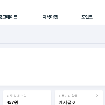
전체 캠페인
지식마켓
포인트샵
나의 캠페인
지식리포트
포인트 충전소
광고메이트
지식마켓
포인트
광고리포트
출석 룰렛
출금 신청
후원
이용내역
하루 최대 수익
커뮤니티 활동
457원
게시글 0