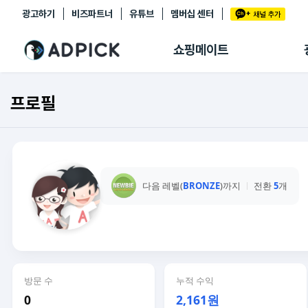
광고하기
비즈파트너
유튜브
멤버십 센터
추천상품
제휴몰
쇼핑메이트
쇼핑 에이전트
BETA
쇼핑리포트
프로필
링크관리
마이숍
다음 레벨(
BRONZE
)까지
전환
5
개
방문 수
누적 수익
0
2,161원