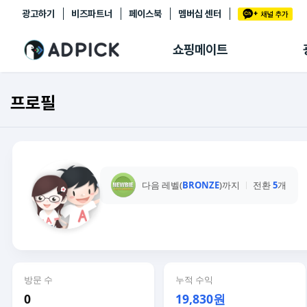
광고하기
비즈파트너
페이스북
멤버십 센터
추천상품
제휴몰
쇼핑메이트
쇼핑 에이전트
BETA
쇼핑리포트
프로필
링크관리
마이숍
다음 레벨(
BRONZE
)까지
전환
5
개
방문 수
누적 수익
0
19,830원