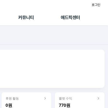
로그인
게시판
FAQ/문의
팸
이용정책
커뮤니티
애드픽센터
랭킹
멤버십 센터
퀘스트
광고툴/API
초대보너스
마이도메인
수익 Live
가이드북
후원 활동
룰렛 수익
0원
770원