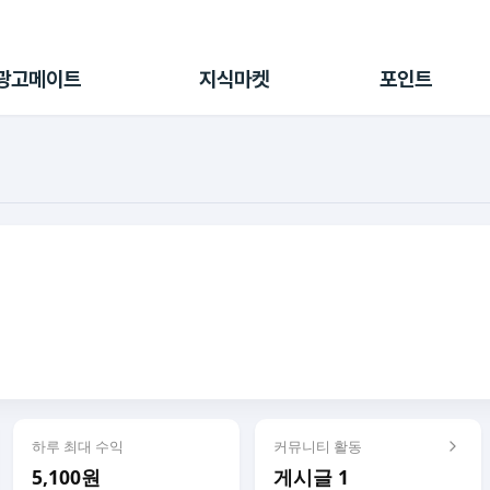
전체 캠페인
지식마켓
포인트샵
나의 캠페인
지식리포트
포인트 충전소
광고메이트
지식마켓
포인트
광고리포트
출석 룰렛
출금 신청
후원
이용내역
하루 최대 수익
커뮤니티 활동
5,100원
게시글 1