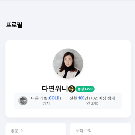
프로필
다연워니
농장 LV20
다음 레벨(
GOLD
)
전환
100
건 (10건이상 캠페
까지
인 3개)
방문 수
누적 수익