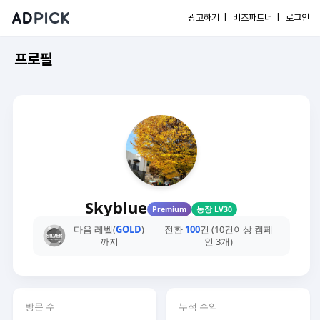
광고하기 |
비즈파트너 |
로그인
프로필
Skyblue
Premium
농장 LV30
다음 레벨(
GOLD
)
전환
100
건 (10건이상 캠페
까지
인 3개)
방문 수
누적 수익