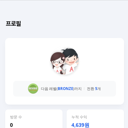
프로필
다음 레벨(
BRONZE
)까지
전환
5
개
방문 수
누적 수익
0
4,639원