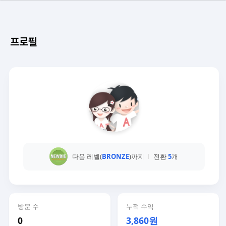
프로필
다음 레벨(
BRONZE
)까지
전환
5
개
방문 수
누적 수익
0
3,860원