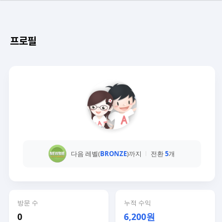
프로필
다음 레벨(
BRONZE
)까지
전환
5
개
방문 수
누적 수익
0
6,200원