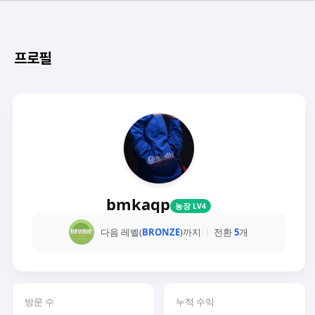
프로필
bmkaqp
농장 LV4
다음 레벨(
BRONZE
)까지
전환
5
개
방문 수
누적 수익