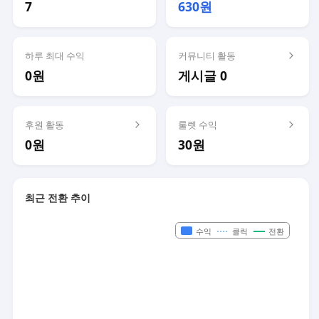
7
630원
하루 최대 수익
커뮤니티 활동
0원
게시글 0
후원 활동
룰렛 수익
0원
30원
최근 전환 추이