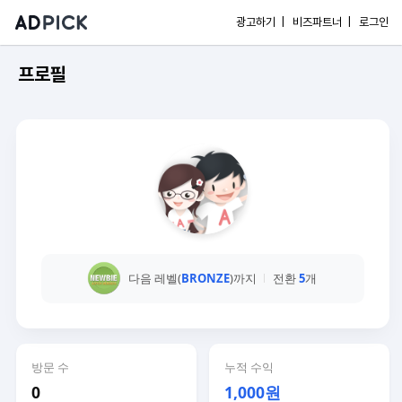
광고하기 |
비즈파트너 |
로그인
프로필
다음 레벨(
BRONZE
)까지
전환
5
개
방문 수
누적 수익
0
1,000원