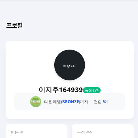
프로필
이지후164939
농장 LV4
다음 레벨(
BRONZE
)까지
전환
5
개
방문 수
누적 수익