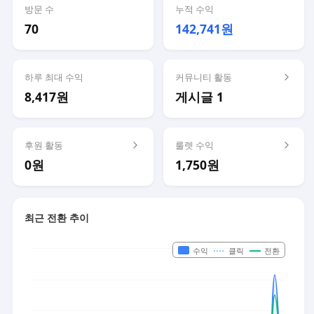
방문 수
누적 수익
70
142,741원
하루 최대 수익
커뮤니티 활동
8,417원
게시글 1
후원 활동
룰렛 수익
0원
1,750원
최근 전환 추이