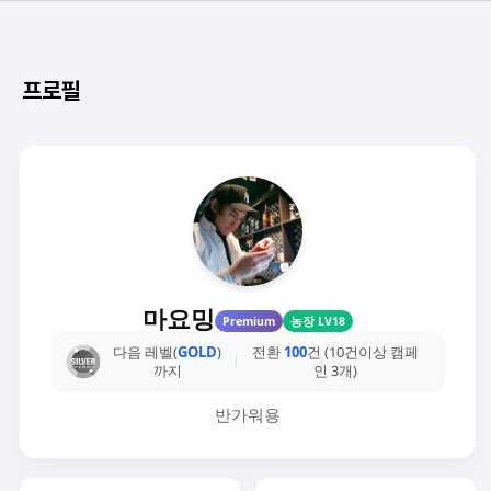
프로필
마요밍
Premium
농장 LV18
다음 레벨(
GOLD
)
전환
100
건 (10건이상 캠페
까지
인 3개)
반가워용