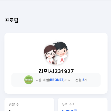
프로필
김민서231927
다음 레벨(
BRONZE
)까지
전환
5
개
방문 수
누적 수익