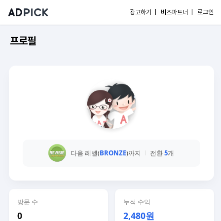
광고하기 |
비즈파트너 |
로그인
프로필
다음 레벨(
BRONZE
)까지
전환
5
개
방문 수
누적 수익
0
2,480원