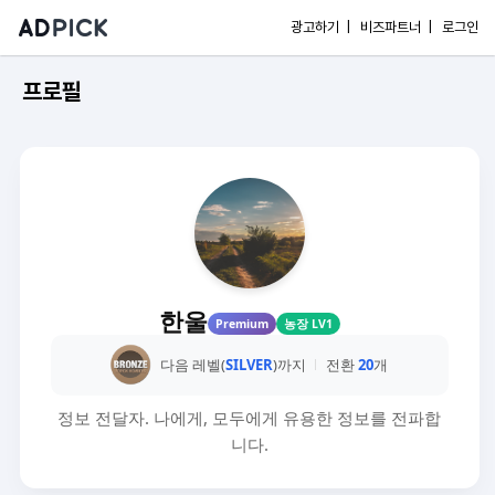
광고하기 |
비즈파트너 |
로그인
프로필
한울
Premium
농장 LV1
다음 레벨(
SILVER
)까지
전환
20
개
정보 전달자. 나에게, 모두에게 유용한 정보를 전파합
니다.