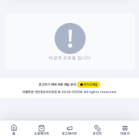
비공개 프로필 입니다.
광고하기
|
매체 제휴
|
메일 문의
|
카카오채널
이용약관
|
개인정보처리방침
|
© 2026 ODDM. All rights reserved.
쇼핑몰 구경하기
방문시 1G
홈
쇼핑메이트
광고메이트
포인트
더보기