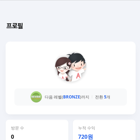
프로필
다음 레벨(
BRONZE
)까지
전환
5
개
방문 수
누적 수익
0
720원