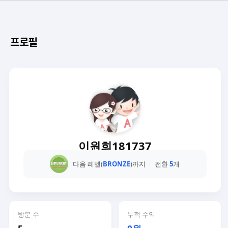
프로필
이원희181737
다음 레벨(
BRONZE
)까지
전환
5
개
방문 수
누적 수익