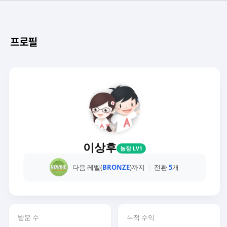
프로필
이상후
농장 LV1
다음 레벨(
BRONZE
)까지
전환
5
개
방문 수
누적 수익