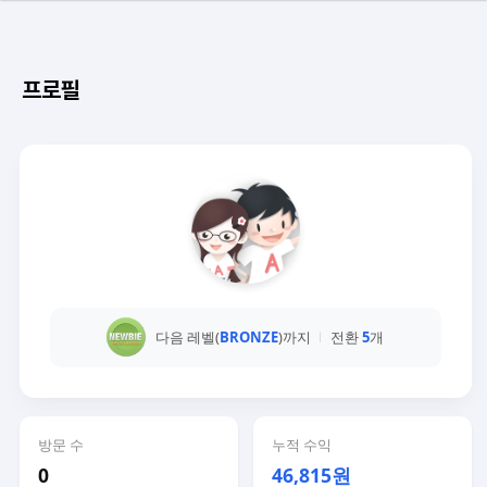
프로필
다음 레벨(
BRONZE
)까지
전환
5
개
방문 수
누적 수익
0
46,815원