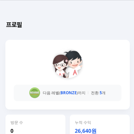
프로필
다음 레벨(
BRONZE
)까지
전환
5
개
방문 수
누적 수익
0
26,640원