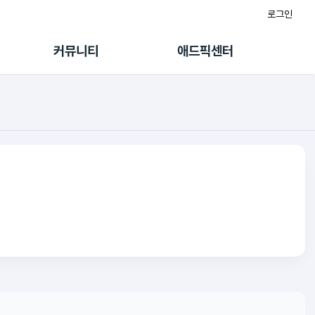
로그인
게시판
FAQ/문의
팸
이용정책
커뮤니티
애드픽센터
랭킹
멤버십 센터
퀘스트
광고툴/API
초대보너스
마이도메인
수익 Live
가이드북