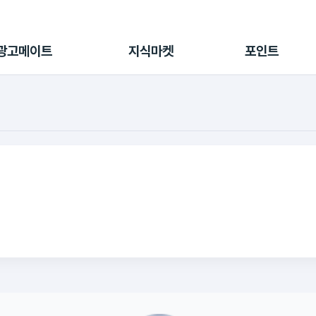
전체 캠페인
지식마켓
포인트샵
나의 캠페인
지식리포트
포인트 충전소
광고메이트
지식마켓
포인트
광고리포트
출석 룰렛
출금 신청
후원
이용내역