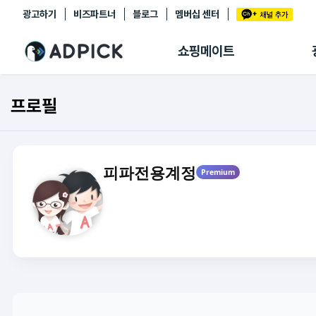
광고하기
비즈파트너
블로그
멤버십 센터
추천상품
제휴몰
쇼핑메이트
쇼핑 에이전트
BETA
쇼핑리포트
프로필
링크관리
마이숍
피파전용계정
Premium