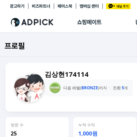
광고하기
비즈파트너
페이스북
멤버십 센터
추천상품
제휴몰
쇼핑메이트
쇼핑 에이전트
BETA
쇼핑리포트
프로필
링크관리
마이숍
김상현174114
다음 레벨(
BRONZE
)까지
전환
5
개
방문 수
누적 수익
25
1,000원