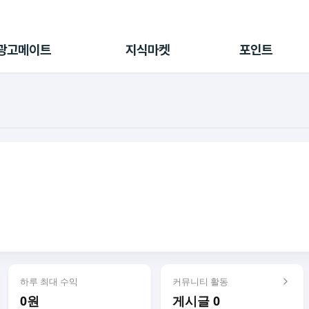
전체 캠페인
지식마켓
포인트샵
나의 캠페인
지식리포트
포인트 충전소
광고메이트
지식마켓
포인트
광고리포트
출석 룰렛
출금 신청
후원
이용내역
하루 최대 수익
커뮤니티 활동
0원
게시글 0