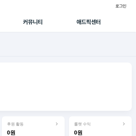
로그인
게시판
FAQ/문의
팸
이용정책
커뮤니티
애드픽센터
랭킹
멤버십 센터
퀘스트
광고툴/API
초대보너스
마이도메인
수익 Live
가이드북
후원 활동
룰렛 수익
0원
0원