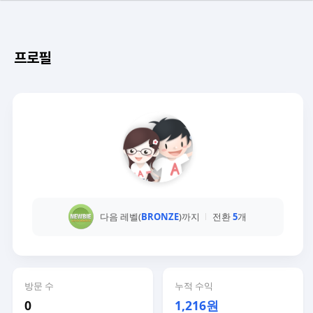
프로필
다음 레벨(
BRONZE
)까지
전환
5
개
방문 수
누적 수익
0
1,216원