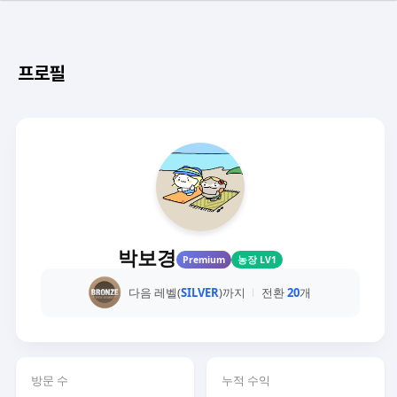
프로필
박보경
Premium
농장 LV1
다음 레벨(
SILVER
)까지
전환
20
개
방문 수
누적 수익