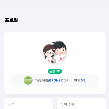
프로필
농장 LV1
다음 레벨(
BRONZE
)까지
전환
5
개
방문 수
누적 수익