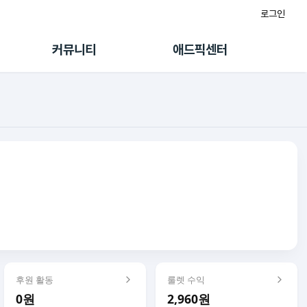
로그인
게시판
FAQ/문의
팸
이용정책
커뮤니티
애드픽센터
랭킹
멤버십 센터
퀘스트
광고툴/API
초대보너스
마이도메인
수익 Live
가이드북
후원 활동
룰렛 수익
0원
2,960원