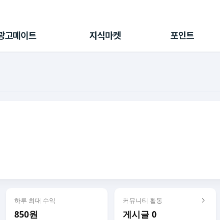
전체 캠페인
지식마켓
포인트샵
나의 캠페인
지식리포트
포인트 충전소
광고메이트
지식마켓
포인트
광고리포트
출석 룰렛
출금 신청
후원
이용내역
하루 최대 수익
커뮤니티 활동
850원
게시글 0