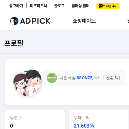
광고하기
비즈파트너
블로그
멤버십 센터
추천상품
제휴몰
쇼핑메이트
쇼핑 에이전트
BETA
쇼핑리포트
프로필
링크관리
마이숍
다음 레벨(
BRONZE
)까지
전환
5
개
방문 수
누적 수익
0
21,603원