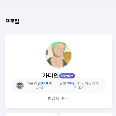
프로필
가디안
Premium
다음 레벨(
GOLD
)
전환
100
건 (10건이상 캠페
까지
인 3개)
반갑습니다~