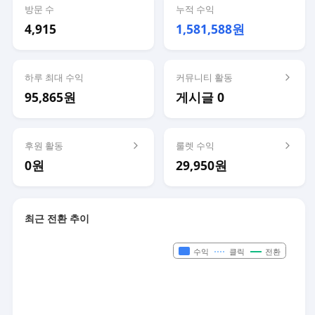
방문 수
누적 수익
4,915
1,581,588원
하루 최대 수익
커뮤니티 활동
95,865원
게시글 0
후원 활동
룰렛 수익
0원
29,950원
최근 전환 추이