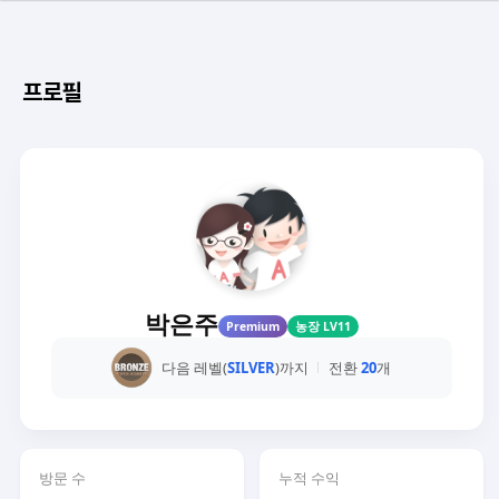
프로필
박은주
Premium
농장 LV11
다음 레벨(
SILVER
)까지
전환
20
개
방문 수
누적 수익