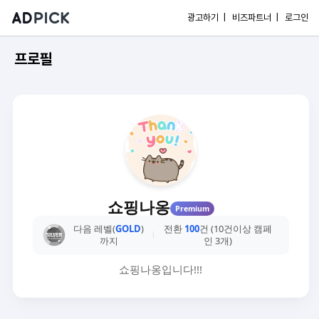
광고하기 |
비즈파트너 |
로그인
프로필
쇼핑나옹
Premium
다음 레벨(
GOLD
)
전환
100
건 (10건이상 캠페
까지
인 3개)
쇼핑나옹입니다!!!