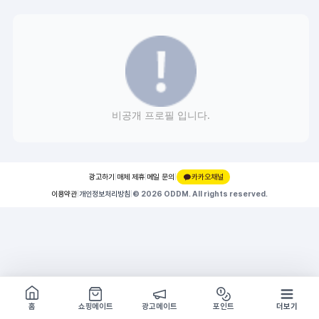
비공개 프로필 입니다.
광고하기
|
매체 제휴
|
메일 문의
|
카카오채널
이용약관
|
개인정보처리방침
|
© 2026 ODDM. All rights reserved.
쇼핑몰 구경하기
방문시 1G
홈
쇼핑메이트
광고메이트
포인트
더보기