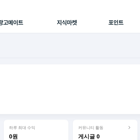
전체 캠페인
지식마켓
포인트샵
나의 캠페인
지식리포트
포인트 충전소
광고메이트
지식마켓
포인트
광고리포트
출석 룰렛
출금 신청
후원
이용내역
하루 최대 수익
커뮤니티 활동
0원
게시글 0