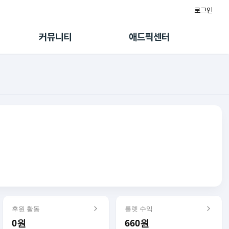
로그인
게시판
FAQ/문의
팸
이용정책
커뮤니티
애드픽센터
랭킹
멤버십 센터
퀘스트
광고툴/API
초대보너스
마이도메인
수익 Live
가이드북
후원 활동
룰렛 수익
0원
660원