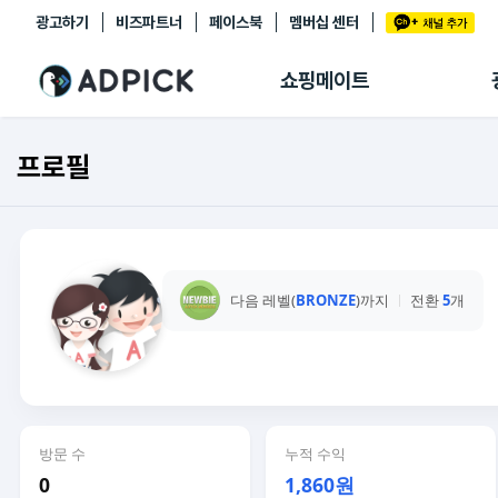
광고하기
비즈파트너
페이스북
멤버십 센터
추천상품
제휴몰
쇼핑메이트
쇼핑 에이전트
BETA
쇼핑리포트
프로필
링크관리
마이숍
다음 레벨(
BRONZE
)까지
전환
5
개
방문 수
누적 수익
0
1,860원