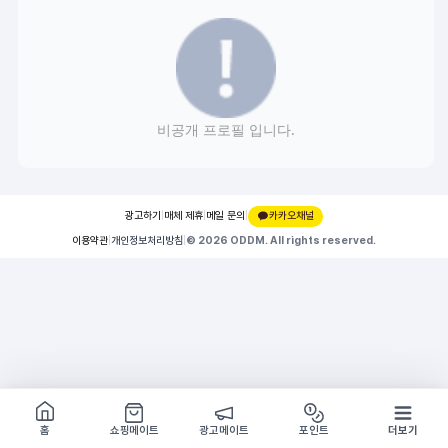
비공개 프로필 입니다.
광고하기
|
매체 제휴
|
메일 문의
|
카카오채널
이용약관
|
개인정보처리방침
|
© 2026 ODDM. All rights reserved.
쇼핑몰 구경하기
방문시 1G
홈
쇼핑메이트
광고메이트
포인트
더보기