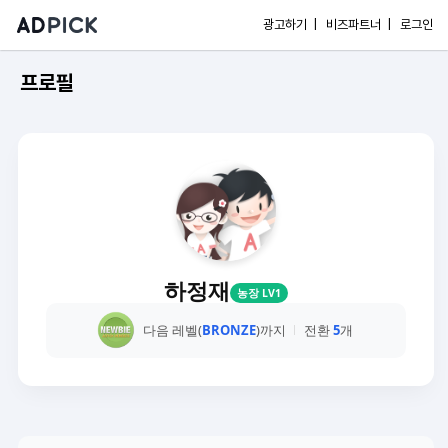
광고하기 |
비즈파트너 |
로그인
프로필
하정재
농장 LV1
다음 레벨(
BRONZE
)까지
전환
5
개