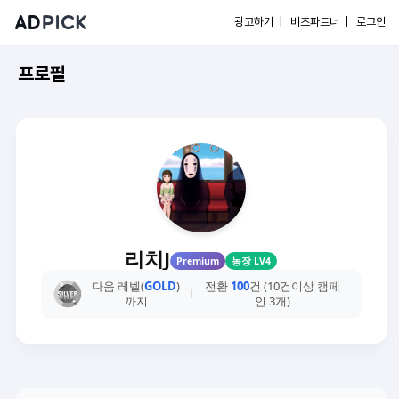
광고하기 |
비즈파트너 |
로그인
프로필
리치J
Premium
농장 LV4
다음 레벨(
GOLD
)
전환
100
건 (10건이상 캠페
까지
인 3개)