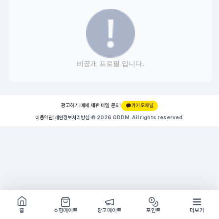
비공개 프로필 입니다.
광고하기
|
매체 제휴
|
메일 문의
|
카카오채널
이용약관
|
개인정보처리방침
|
© 2026 ODDM. All rights reserved.
쇼핑몰 구경하기
방문시 1G
홈
쇼핑메이트
광고메이트
포인트
더보기