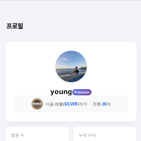
프로필
young
Premium
다음 레벨(
SILVER
)까지
전환
20
개
방문 수
누적 수익