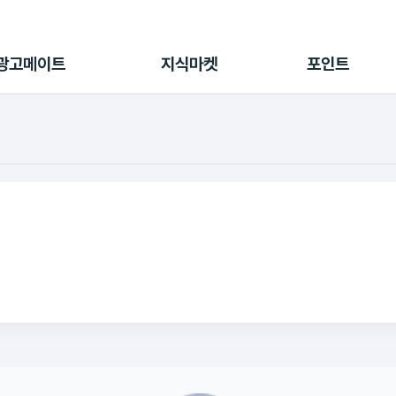
전체 캠페인
지식마켓
포인트샵
나의 캠페인
지식리포트
포인트 충전소
광고메이트
지식마켓
포인트
광고리포트
출석 룰렛
출금 신청
후원
이용내역