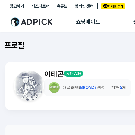
광고하기
비즈파트너
유튜브
멤버십 센터
추천상품
제휴몰
쇼핑메이트
쇼핑 에이전트
BETA
쇼핑리포트
프로필
링크관리
마이숍
이태곤
농장 LV30
다음 레벨(
BRONZE
)까지
전환
5
개