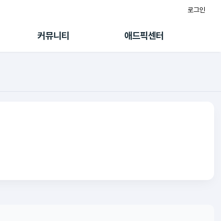
로그인
게시판
FAQ/문의
팸
이용정책
커뮤니티
애드픽센터
랭킹
멤버십 센터
퀘스트
광고툴/API
초대보너스
마이도메인
수익 Live
가이드북